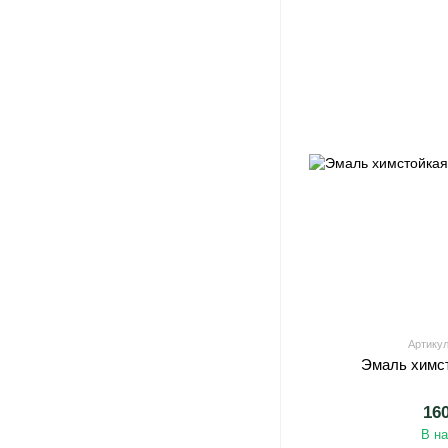
Артикул
Эмаль химс
16
В н