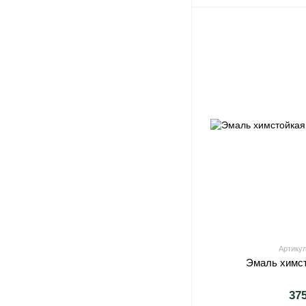
Артикул
Эмаль химс
37