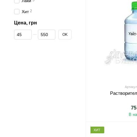
5
Лаки
2
Хит
Цена, грн
От Цена, грн
До Цена, грн
OK
Артикул
Растворител
75
В н
ХИТ