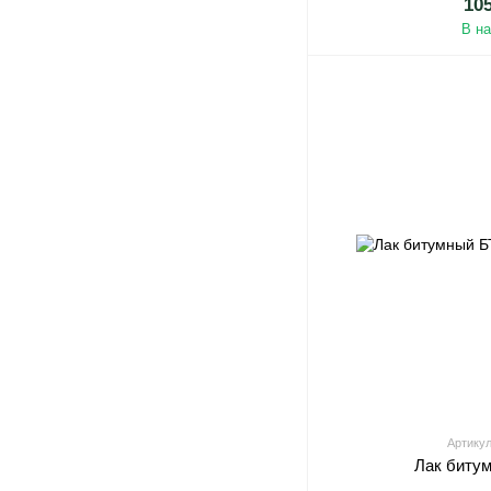
10
В н
Артикул
Лак биту