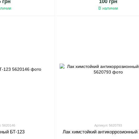
5 грн
100 грн
аличии
В наличии
: 5620146
Артикул: 5620793
мный БТ-123
Лак химстойкий антикоррозионный