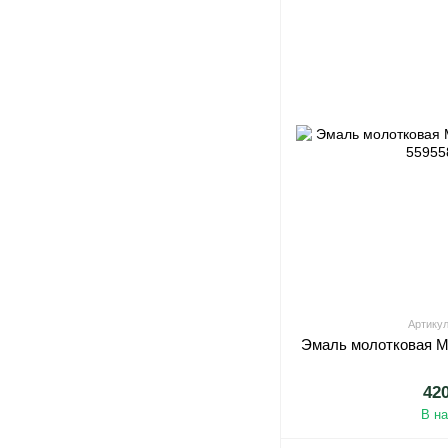
Артикул
Эмаль молотковая М
42
В н