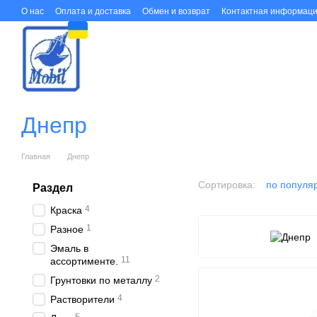
Перейти к основному контенту
О нас
Оплата и доставка
Обмен и возврат
Контактная информац
Днепр
Главная
Днепр
Сортировка:
по популя
Раздел
4
Краска
1
Разное
Эмаль в
11
ассортименте.
2
Грунтовки по металлу
4
Растворители