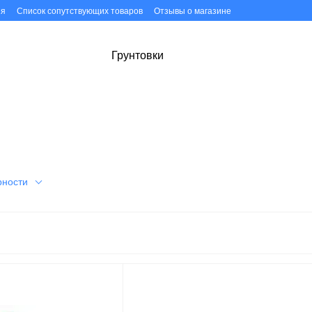
ия
Список сопутствующих товаров
Отзывы о магазине
Грунтовки
рности