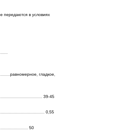
е передаются в условиях
.......
.....................равномерное, гладкое,
....................................... 39-45
........................................ 0,55
.......................... 50