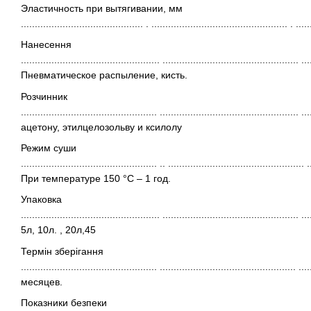
Эластичность при вытягивании, мм
............................................ . ................................................. . ....
Нанесення
.................................................. ................................................. ...
Пневматическое распыление, кисть.
Розчинник
................................................. .................................................
ацетону, этилцелозольву и ксилолу
Режим суши
................................................. .. ................................................. .
При температуре 150 °С – 1 год.
Упаковка
.................................................. ................................................
5л, 10л. , 20л,45
Термін зберігання
................................................. ................................................. ...
месяцев.
Показники безпеки