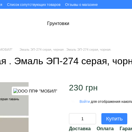
ия
Список сопутствующих товаров
Отзывы о магазине
Грунтовки
"МОБИЛ"
Эмаль ЭП-274 серая, черная . Эмаль ЭП-274 серая, чорная.
я . Эмаль ЭП-274 серая, чорн
230 грн
Войти
для отображения накопи
%
Купить
Доставка
Оплата
Гара