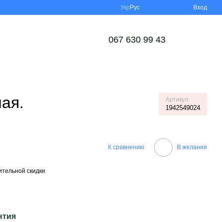
Укр
Рус
Вход
067 630 99 43
ая.
Артикул
1942549024
К сравнению
В желания
тельной скидки
нтия