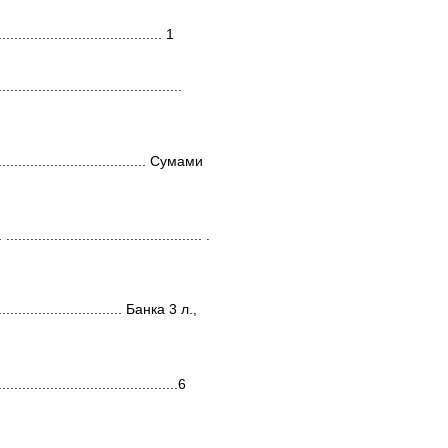
.......................................... 1
..............................................
. ........................................ Сумами
. ................................................. .
. .................................. Банка 3 л.,
..............................................6