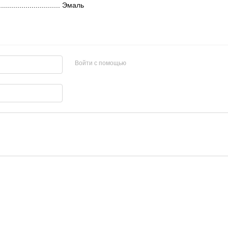
.................................. Эмаль
Войти с помощью