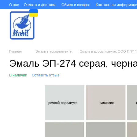
Перейти к основному контенту
О нас
Оплата и доставка
Обмен и возврат
Контактная информац
Главная
Эмаль в ассортименте.
Эмаль в ассортименте. ООО ППФ 
Эмаль ЭП-274 серая, черна
В наличии
Оставить отзыв