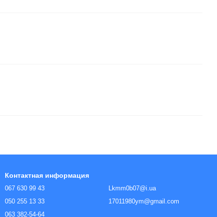
Контактная информация
067 630 99 43
Lkmm0b07@i.ua
050 255 13 33
17011980ym@gmail.com
063 382-54-64