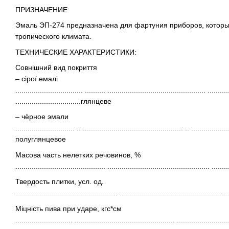
ПРИЗНАЧЕНИЕ:
Эмаль ЭП-274 предназначена для фартуния приборов, которы
тропического климата.
ТЕХНИЧЕСКИЕ ХАРАКТЕРИСТИКИ:
Совнішний вид покриття
– сірої емалі
................................. .......... ................................................ ..........
................................глянцеве
– чёрное эмали
............................. .. ................................................. .. ......
полуглянцевое
Масова часть нелетких речовинов, %
............................................ .................................................. .....
Твердость плитки, усл. од.
.................................................. .................................................. 
Міцність пива при ударе, кгс*см
............................ ................................................. .......................