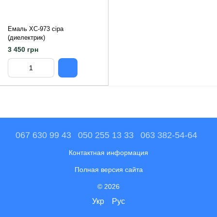
Емаль ХС-973 сіра
(диелектрик)
3 450 грн
067 630 99 43
050 255 13 33
063 382-54-64
Контактная информация
Полная версия сайта
© 2026
Укр
Рус