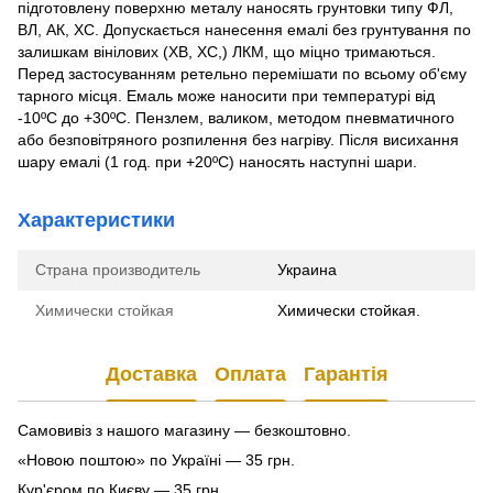
підготовлену поверхню металу наносять грунтовки типу ФЛ,
ВЛ, АК, ХС. Допускається нанесення емалі без грунтування по
залишкам вінілових (ХВ, ХС,) ЛКМ, що міцно тримаються.
Перед застосуванням ретельно перемішати по всьому об'єму
тарного місця. Емаль може наносити при температурі від
-10ºС до +30ºС. Пензлем, валиком, методом пневматичного
або безповітряного розпилення без нагріву. Після висихання
шару емалі (1 год. при +20ºС) наносять наступні шари.
Характеристики
Страна производитель
Украина
Химически стойкая
Химически стойкая.
Доставка
Оплата
Гарантія
Самовивіз з нашого магазину — безкоштовно.
«Новою поштою» по Україні — 35 грн.
Кур'єром по Києву — 35 грн.