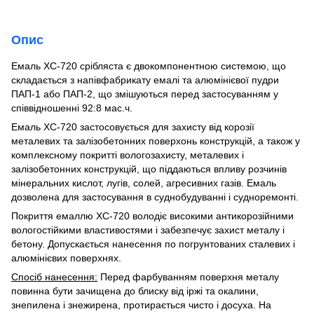
Опис
Емаль ХС-720 срібляста є двокомпонентною системою, що
складається з напівфабрикату емалі та алюмінієвої пудри
ПАП-1 або ПАП-2, що змішуються перед застосуванням у
співвідношенні 92:8 мас.ч.
Емаль ХС-720 застосовується для захисту від корозії
металевих та залізобетонних поверхонь конструкцій, а також у
комплексному покритті вологозахисту, металевих і
залізобетонних конструкцій, що піддаються впливу розчинів
мінеральних кислот, лугів, солей, агресивних газів. Емаль
дозволена для застосування в суднобудуванні і судноремонті.
Покриття емаллю ХС-720 володіє високими антикорозійними
вологостійкими властивостями і забезпечує захист металу і
бетону. Допускається нанесення по погрунтованих сталевих і
алюмінієвих поверхнях.
Спосіб нанесення:
Перед фарбуванням поверхня металу
повинна бути зачищена до блиску від іржі та окалини,
знепилена і знежирена, протирається чисто і досуха. На