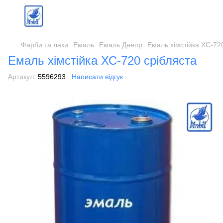
Фарби та лаки
Емаль
Емаль Днепр
Емаль хімстійка ХС-72
Емаль хімстійка ХС-720 срібляста
Артикул:
5596293
Написати відгук