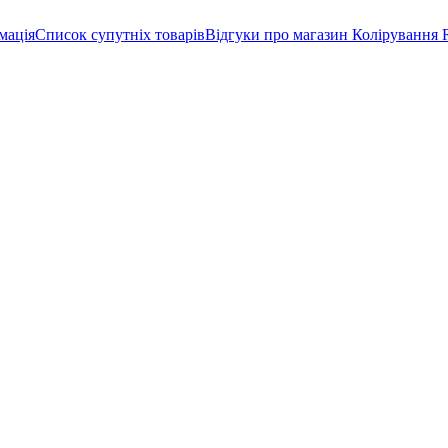
мація
Список супутніх товарів
Відгуки про магазин
Колірування