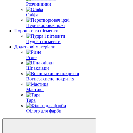
Розчинники
Оліфа
Перетворювач іржі
Порошки та пігменти
Пудра і пігменти
Додаткові матеріали
Різне
Шпаклівки
Вогнезахисне покриття
Мастика
Тара
Фільтр для фарби