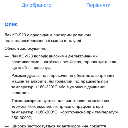
До обраного
Порівняти
Опис
Лак КО-923 є однорідним прозорим розчином
поліорганосилоксанової смоли в толуолі.
Області застосування:
Лак КО-923 володіє високими діелектричними
властивостями і нагрівальностійкістю, гарною здатністю,
що клеїть і просочує;
Рекомендується для просочення обмоток електричних
машин та апаратів, які тривалий час працюють при
температурі +180-220°С або в умовах підвищеної
вологості;
Також використовується для виготовлення захисних
термостійких емалей, які тривало працюють при
температурі +180-200°С і короткочасно при температурі
250-300°С;
Широко застосовується як антикорозійне покриття