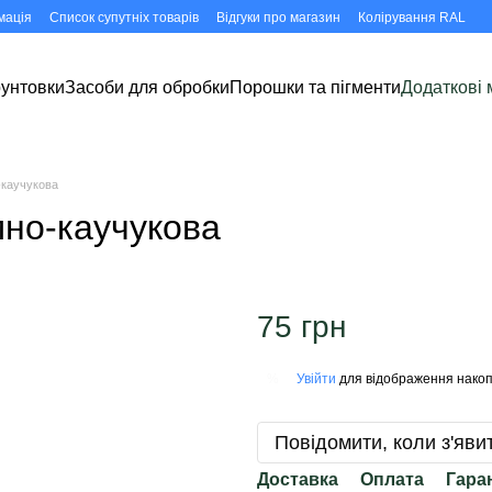
мація
Список супутніх товарів
Відгуки про магазин
Колірування RAL
рунтовки
Засоби для обробки
Порошки та пігменти
Додаткові 
-каучукова
мно-каучукова
75 грн
Увійти
для відображення накоп
%
Повідомити, коли з'яви
Доставка
Оплата
Гара