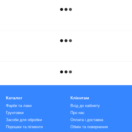
Каталог
Клієнтам
Фарби та лаки
Вхід до кабінету
Грунтовки
Про нас
Засоби для обробки
Оплата і доставка
Порошки та пігменти
Обмін та повернення