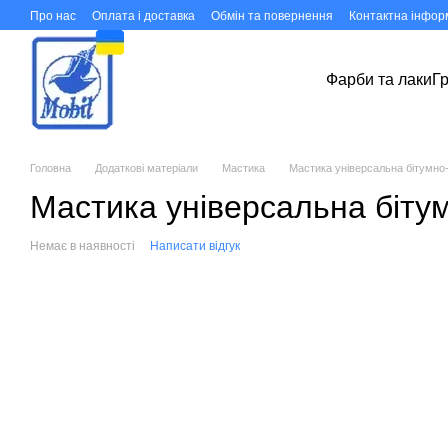
Перейти до основного контенту
Про нас
Оплата і доставка
Обмін та повернення
Контактна інфор
Фарби та лаки
Г
Головна
Додаткові матеріали
Мастика
Мастика універсальна бітумно
Мастика універсальна біту
Немає в наявності
Написати відгук