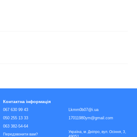
Контактна інформація
067 630 99 43
Lkmm0b07@i.ua
050 255 13 33
17011980ym@gmail.com
063 382-54-64
Україна, м. Дніпро, вул. Осіння, 3,
Передзвонити вам?
49051