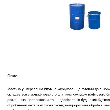
Опис
Мастика універсальна бітумно-каучукова - це готовий до викор
складається з модифікованого штучним каучуком нафтового біт
розчинника, наповнювача та ін. гідроізоляція будь-яких будівел
оброблення металевих поверхонь; антиророзійна обробка мета