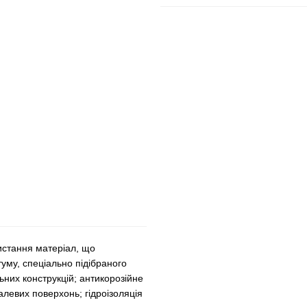
истання матеріал, що
уму, спеціально підібраного
ьних конструкцій; антикорозійне
левих поверхонь; гідроізоляція