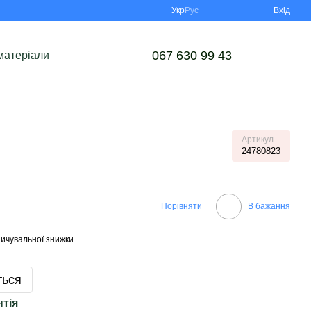
Укр
Рус
Вхід
067 630 99 43
матеріали
Артикул
24780823
Порівняти
В бажання
ичувальної знижки
ться
нтія