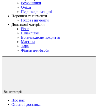
Розчинники
Оліфа
Перетворювач іржі
Порошки та пігменти
Пудра і пігменти
Додаткові матеріали
Різне
Шпаклівки
Вогнезахисне покриття
Мастика
Тара
Фільтр для фарби
Всі категорії
Про нас
Оплата і доставка