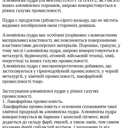
Алюмінієва пудра (пігментна) ПАП-1 та ПАП-2, як і багато
інших алюмінієвих порошків, широко використовується в
різних галузях промисловості.
Пудра є продуктом сріблясто-сірого кольору, що не містить
видимих неозброєним оком сторонніх домішок.
Алюмінієва пудра має особливі (порівняно з компактними
матеріалами) властивості, які пояснюються поверхневими
властивостями дисперсних матеріалів. Порошки, гранули, у
тому числі і алюмінієва пудра, широко використовуються в
металургії, будівництві, атомній, військовій техніці, хімії,
енергетиці та інших галузях промисловості.
Алюмінієва пудра є високоенергетичною добавкою, що
застосовуються у гірничодобувній промисловості, у чорній
металургії, у хімічній промисловості, лакофарбовій
промисловості тощо.
Застосування алюмінієвої пудри у різних галузях
промисловості.
1. Лакофарбова промисловість.
Лакофарбова промисловість є основним споживачем такої
хімічної продукції як алюмінієва пудра. Алюмінієва пудра
використовується як барвник і захисний пігмент, який
додається до складу фарб, емалей, а також лаків, тим самим
віддаючи фарбі сріблястий відтінок, і захищаючи їх від