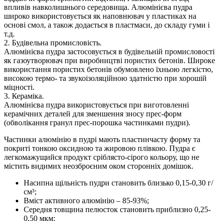
впливів навколишнього середовища. Алюмінієва пудра
широко використовується як наповнювач у пластиках на
основі смол, а також додається в пластмаси, до складу гуми і
т.д.
2. Будівельна промисловість.
Алюмінієва пудра застосовується в будівельній промисловості
як газоутворювач при виробництві пористих бетонів. Широке
використання пористих бетонів обумовлено їхньою легкістю,
високою термо- та звукоізоляційною здатністю при хорошій
міцності.
3. Кераміка.
Алюмінієва пудра використовується при виготовленні
керамічних деталей для зменшення зносу прес-форм
(обволікання гранул прес-порошка частинками пудри).
Частинки алюмінію в пудрі мають пластинчасту форму та
покриті тонкою оксидною та жировою плівкою. Пудра є
легкомажущийся продукт сріблясто-сірого кольору, що не
містить видимих неозброєним оком сторонніх домішок.
Насипна щільність пудри становить близько 0,15-0,30 г/
см³;
Вміст активного алюмінію – 85-93%;
Середня товщина пелюсток становить приблизно 0,25-
0,50 мкм;