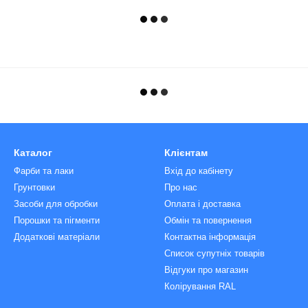
Каталог
Клієнтам
Фарби та лаки
Вхід до кабінету
Грунтовки
Про нас
Засоби для обробки
Оплата і доставка
Порошки та пігменти
Обмін та повернення
Додаткові матеріали
Контактна інформація
Список супутніх товарів
Відгуки про магазин
Колірування RAL