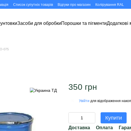
мація
Список супутніх товарів
Відгуки про магазин
Колірування RAL
рунтовки
Засоби для обробки
Порошки та пігменти
Додаткові 
КО-075
350 грн
Увійти
для відображення накоп
%
Купити
Доставка
Оплата
Гара