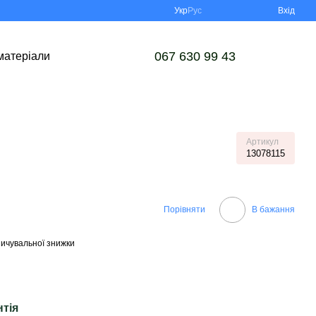
Укр
Рус
Вхід
067 630 99 43
матеріали
Артикул
13078115
Порівняти
В бажання
ичувальної знижки
нтія