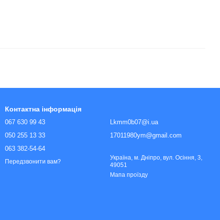
Контактна інформація
067 630 99 43
Lkmm0b07@i.ua
050 255 13 33
17011980ym@gmail.com
063 382-54-64
Україна, м. Дніпро, вул. Осіння, 3,
Передзвонити вам?
49051
Мапа проїзду